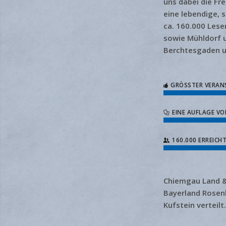
uns dabei die Fr
eine lebendige, 
ca. 160.000 Lese
sowie Mühldorf u
Berchtesgaden u
GRÖSSTER VERAN
EINE AUFLAGE VO
160.000 ERREICH
Chiemgau Land & L
Bayerland Rosenh
Kufstein verteilt