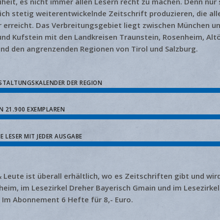
eiheit, es nicht immer allen Lesern recht zu machen. Denn nur
sich stetig weiterentwickelnde Zeitschrift produzieren, die al
r erreicht. Das Verbreitungsgebiet liegt zwischen München un
nd Kufstein mit den Landkreisen Traunstein, Rosenheim, Altö
nd den angrenzenden Regionen von Tirol und Salzburg.
STALTUNGSKALENDER DER REGION
N 21.900 EXEMPLAREN
TE LESER MIT JEDER AUSGABE
eute ist überall erhältlich, wo es Zeitschriften gibt und wir
eim, im Lesezirkel Dreher Bayerisch Gmain und im Lesezirkel
. Im Abonnement 6 Hefte für 8,- Euro.