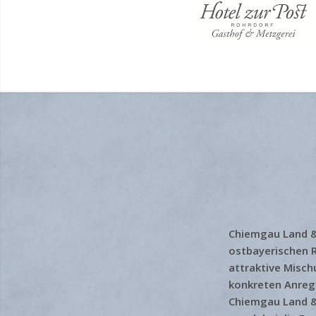
Chiemgau Land & 
ostbayerischen R
attraktive Misch
konkreten Anregu
Chiemgau Land & L