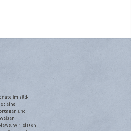
onate im süd-
et eine
portagen und
nweisen.
iews. Wir leisten