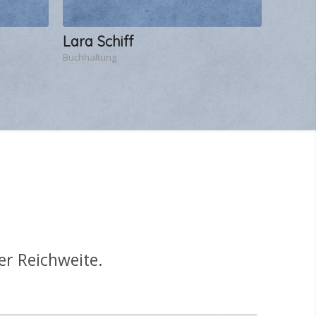
Lara Schiff
Buchhaltung
er Reichweite.