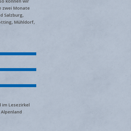
 so können wir
le zwei Monate
d Salzburg,
tting, Mühldorf,
d im Lesezirkel
 Alpenland